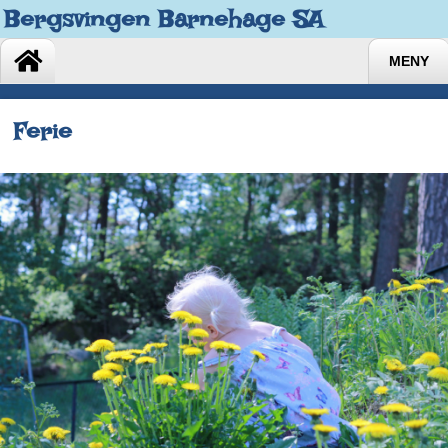
Bergsvingen Barnehage SA
MENY
Ferie